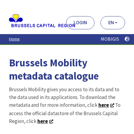
Aller
au
contenu
principal
LOGIN
EN
MOBIGIS
Home
Brussels Mobility
metadata catalogue
Brussels Mobility gives you access to its data and to
the data used in its applications. To download the
metadata and for more information, click
here
To
access the official datastore of the Brussels Capital
Region, click
here
.