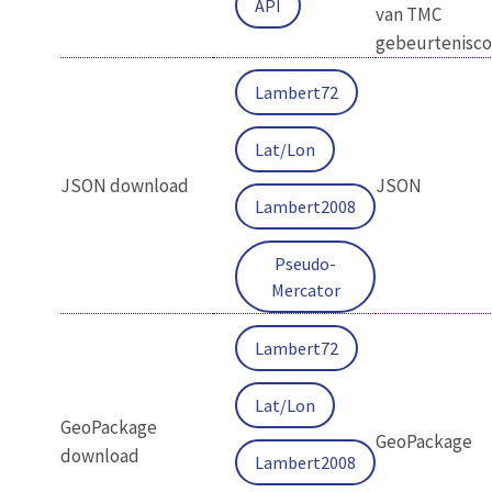
API
van TMC
gebeurtenisc
Lambert72
Lat/Lon
JSON download
JSON
Lambert2008
Pseudo-
Mercator
Lambert72
Lat/Lon
GeoPackage
GeoPackage
download
Lambert2008