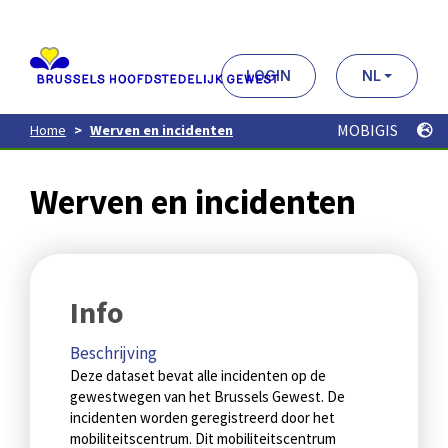
Aller
au
contenu
principal
LOGIN
NL
MOBIGIS
Home
Werven en incidenten
Werven en incidenten
Info
Beschrijving
Deze dataset bevat alle incidenten op de
gewestwegen van het Brussels Gewest. De
incidenten worden geregistreerd door het
mobiliteitscentrum. Dit mobiliteitscentrum