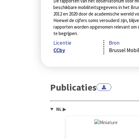
De rapporten van het observatorium voor mob
beschikbare mobiliteitsgegevens in het Bru
2012 en 2020 door de academische wereld voo
Hoewel de cijfers soms verouderd zijn, blijve
rapporten worden opgenomen relevant om de
te begrijpen.
Licentie
Bron
CCby
Brussel Mobil
Publicaties
NL
▶