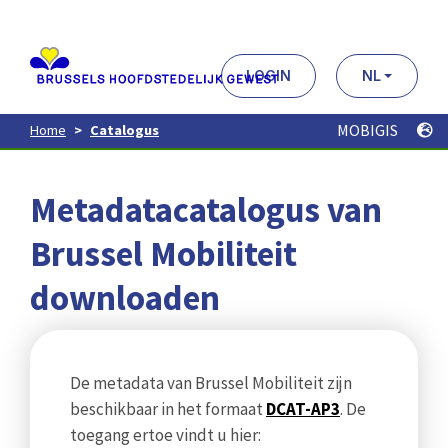
Aller
au
contenu
principal
LOGIN
NL
MOBIGIS
Home
Catalogus
Metadatacatalogus van
Brussel Mobiliteit
downloaden
De metadata van Brussel Mobiliteit zijn
beschikbaar in het formaat
DCAT-AP3
. De
toegang ertoe vindt u hier: