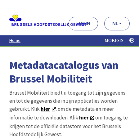
Aller
au
contenu
principal
LOGIN
NL
MOBIGIS
Home
Metadatacatalogus van
Brussel Mobiliteit
Brussel Mobiliteit biedt u toegang tot zijn gegevens
en tot de gegevens die in zijn applicaties worden
gebruikt. Klik
hier
. om de metadata en meer
informatie te downloaden. Klik
hier
om toegang te
krijgen tot de officiële datastore voor het Brussels
Hoofdstedelijk Gewest.