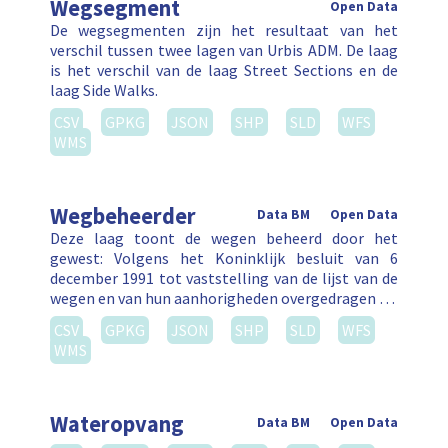
Wegsegment
Open Data
De wegsegmenten zijn het resultaat van het
verschil tussen twee lagen van Urbis ADM. De laag
is het verschil van de laag Street Sections en de
laag Side Walks.
CSV
GPKG
JSON
SHP
SLD
WFS
WMS
Wegbeheerder
Data BM
Open Data
Deze laag toont de wegen beheerd door het
gewest: Volgens het Koninklijk besluit van 6
december 1991 tot vaststelling van de lijst van de
wegen en van hun aanhorigheden overgedragen …
CSV
GPKG
JSON
SHP
SLD
WFS
WMS
Wateropvang
Data BM
Open Data