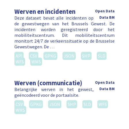
Werven en incidenten
Open Data
Deze dataset bevat alle incidenten op
Data BM
de gewestwegen van het Brussels Gewest. De
incidenten worden geregistreerd door het
mobiliteitscentrum. Dit mobiliteitscentrum
monitort 24/7 de verkeerssituatie op de Brusselse
Gewestwegen. De …
API
CSV
GPKG
JSON
SHP
SLD
WFS
WMS
Werven (communicatie)
Open Data
Belangrijke werven in het gewest,
Data BM
geëncodeerd voor de portaalsite.
CSV
GPKG
JSON
SHP
SLD
WFS
WMS