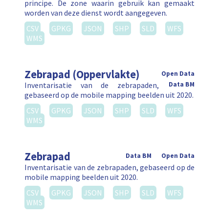
principe. De zone waarin gebruik kan gemaakt
worden van deze dienst wordt aangegeven.
CSV
GPKG
JSON
SHP
SLD
WFS
WMS
Zebrapad (Oppervlakte)
Open Data
Inventarisatie van de zebrapaden,
Data BM
gebaseerd op de mobile mapping beelden uit 2020.
CSV
GPKG
JSON
SHP
SLD
WFS
WMS
Zebrapad
Data BM
Open Data
Inventarisatie van de zebrapaden, gebaseerd op de
mobile mapping beelden uit 2020.
CSV
GPKG
JSON
SHP
SLD
WFS
WMS