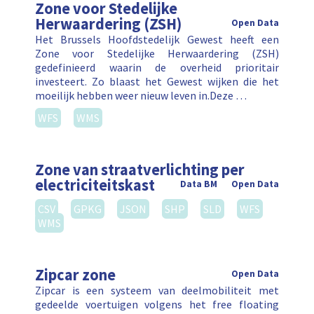
Zone voor Stedelijke
Herwaardering (ZSH)
Open Data
Het Brussels Hoofdstedelijk Gewest heeft een
Zone voor Stedelijke Herwaardering (ZSH)
gedefinieerd waarin de overheid prioritair
investeert. Zo blaast het Gewest wijken die het
moeilijk hebben weer nieuw leven in.Deze …
WFS
WMS
Zone van straatverlichting per
electriciteitskast
Data BM
Open Data
CSV
GPKG
JSON
SHP
SLD
WFS
WMS
Zipcar zone
Open Data
Zipcar is een systeem van deelmobiliteit met
gedeelde voertuigen volgens het free floating