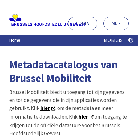
Aller
au
contenu
principal
LOGIN
NL
MOBIGIS
Home
Metadatacatalogus van
Brussel Mobiliteit
Brussel Mobiliteit biedt u toegang tot zijn gegevens
en tot de gegevens die in zijn applicaties worden
gebruikt. Klik
hier
. om de metadata en meer
informatie te downloaden. Klik
hier
om toegang te
krijgen tot de officiële datastore voor het Brussels
Hoofdstedelijk Gewest.