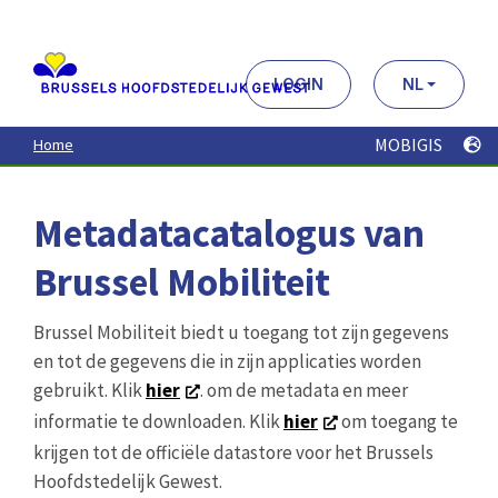
Aller
au
contenu
principal
LOGIN
NL
MOBIGIS
Home
Metadatacatalogus van
Brussel Mobiliteit
Brussel Mobiliteit biedt u toegang tot zijn gegevens
en tot de gegevens die in zijn applicaties worden
gebruikt. Klik
hier
. om de metadata en meer
informatie te downloaden. Klik
hier
om toegang te
krijgen tot de officiële datastore voor het Brussels
Hoofdstedelijk Gewest.