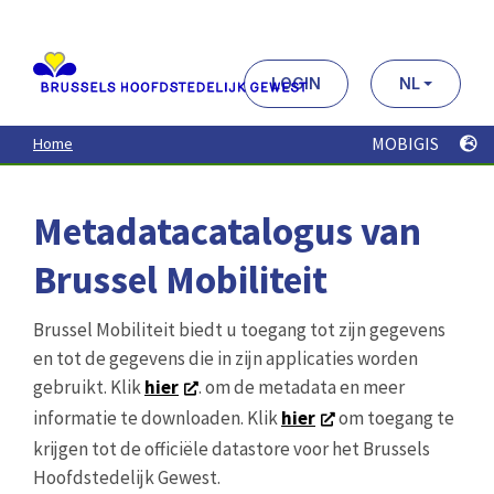
Aller
au
contenu
principal
LOGIN
NL
MOBIGIS
Home
Metadatacatalogus van
Brussel Mobiliteit
Brussel Mobiliteit biedt u toegang tot zijn gegevens
en tot de gegevens die in zijn applicaties worden
gebruikt. Klik
hier
. om de metadata en meer
informatie te downloaden. Klik
hier
om toegang te
krijgen tot de officiële datastore voor het Brussels
Hoofdstedelijk Gewest.