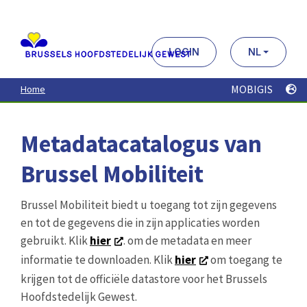
Aller
au
contenu
principal
LOGIN
NL
MOBIGIS
Home
Metadatacatalogus van
Brussel Mobiliteit
Brussel Mobiliteit biedt u toegang tot zijn gegevens
en tot de gegevens die in zijn applicaties worden
gebruikt. Klik
hier
. om de metadata en meer
informatie te downloaden. Klik
hier
om toegang te
krijgen tot de officiële datastore voor het Brussels
Hoofdstedelijk Gewest.