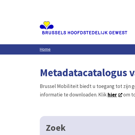
Aller
au
contenu
principal
Home
Metadatacatalogus va
Brussel Mobiliteit biedt u toegang tot zijn 
informatie te downloaden. Klik
hier
om to
Zoek