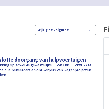
F
Wijzig de volgorde
 vlotte doorgang van hulpvoertuigen
ekking op zowel de gewestelijke
Data BM
Open Data
tot alle beheerders en ontwerpers van wegenprojecten
okken …