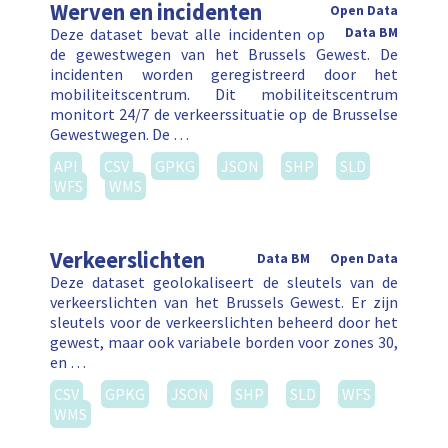
Werven en incidenten
Open Data
Deze dataset bevat alle incidenten op
Data BM
de gewestwegen van het Brussels Gewest. De
incidenten worden geregistreerd door het
mobiliteitscentrum. Dit mobiliteitscentrum
monitort 24/7 de verkeerssituatie op de Brusselse
Gewestwegen. De …
API
CSV
GPKG
JSON
SHP
SLD
WFS
WMS
Verkeerslichten
Data BM
Open Data
Deze dataset geolokaliseert de sleutels van de
verkeerslichten van het Brussels Gewest. Er zijn
sleutels voor de verkeerslichten beheerd door het
gewest, maar ook variabele borden voor zones 30,
en …
CSV
GPKG
JSON
SHP
SLD
WFS
WMS