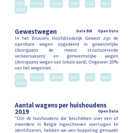
CSV
GPKG
JSON
SHP
SLD
WFS
WMS
Gewestwegen
Data BM
Open Data
In het Brussels Hoofdstedelijk Gewest zijn de
openbare wegen opgedeeld in gewestelijke
(doorgaans de meest structurerende
verkeersassen) en gemeentelijke wegen
(doorgaans wegen van lokale aard). Ongeveer 20%
van het wegennet …
CSV
GPKG
JSON
SHP
SLD
WFS
WMS
Aantal wagens per huishoudens
2019
Open Data
"Om de huishoudens die beschikken over een of
meerdere in België ingeschreven voertuigen te
identificeren, hebben we een koppeling gemaakt