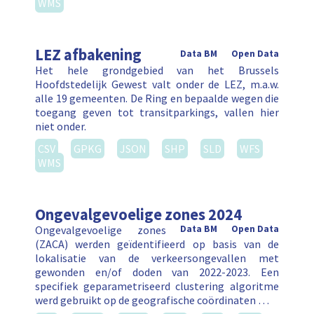
WMS
LEZ afbakening
Data BM
Open Data
Het hele grondgebied van het Brussels
Hoofdstedelijk Gewest valt onder de LEZ, m.a.w.
alle 19 gemeenten. De Ring en bepaalde wegen die
toegang geven tot transitparkings, vallen hier
niet onder.
CSV
GPKG
JSON
SHP
SLD
WFS
WMS
Ongevalgevoelige zones 2024
Ongevalgevoelige zones
Data BM
Open Data
(ZACA) werden geïdentifieerd op basis van de
lokalisatie van de verkeersongevallen met
gewonden en/of doden van 2022-2023. Een
specifiek geparametriseerd clustering algoritme
werd gebruikt op de geografische coördinaten …