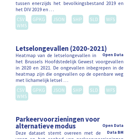
tussen enerzijds het bevolkingsbestand 2019 en
het DIV 2019 en …
CSV
GPKG
JSON
SHP
SLD
WFS
WMS
Letselongevallen (2020-2021)
Heatmap van de letselongevallen in
Open Data
het Brussels Hoofdstedelijk Gewest voorgevallen
in 2020 en 2021. De ongevallen inbegrepen in de
heatmap zijn die ongevallen op de openbare weg
met lichamelijk letsel …
CSV
GPKG
JSON
SHP
SLD
WFS
WMS
Parkeervoorzieningen voor
alternatieve modus
Open Data
Deze dataset stemt overeen met de
Data BM