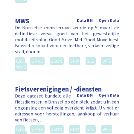
MWS
Data BM
Open Data
De Brusselse ministerraad keurde op 5 maart de
definitieve versie goed van het gewestelijke
mobiliteitsplan Good Move. Met Good Move kiest
Brussel resoluut voor een leefbare, verkeersveilige
stad, door in …
CSV
GPKG
JSON
SHP
SLD
WFS
WMS
Fietsverenigingen / -diensten
Deze dataset bundelt alle
Data BM
Open Data
fietsdiensten in Brussel op één plek, zodat u in een
oogopslag een volledig overzicht krijgt. U vindt er
adressen voor herstellingen, aankoop of verhuur
van fietsen, …
CSV
GPKG
JSON
SHP
SLD
WFS