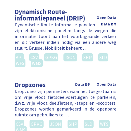
Dynamisch Route-
informatiepaneel (DRIP)
Open Data
Dynamische Route Informatie panelen
Data BM
zijn elektronische panelen langs de wegen die
informatie toont aan het voorbijgaande verkeer
en dit verkeer indien nodig via een andere weg
stuurt. Brussel Mobiliteit beheert …
API
CSV
GPKG
JSON
SHP
SLD
WFS
WMS
Dropzones
Data BM
Open Data
Dropzones zijn perimeters waar het toegestaan is
om vrije vloot fietsdeelvoertuigen te parkeren,
d.w.z. vrije vloot deelfietsen, -steps en -scooters.
Dropzones worden gemarkeerd in de openbare
ruimte om gebruikers te …
CSV
GPKG
JSON
SHP
SLD
WFS
WMS