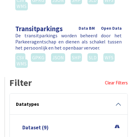
CSV
GPKG
JSON
SHP
SLD
WFS
WMS
Transitparkings
Data BM
Open Data
De transitparkings worden beheerd door het
Parkeeragentschap en dienen als schakel tussen
het persoonlijk en het openbaar vervoer.
CSV
GPKG
JSON
SHP
SLD
WFS
WMS
Filter
Clear Filters
Datatypes
Dataset (9)