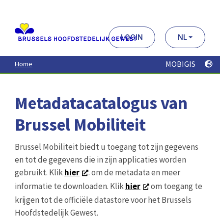
Aller
au
contenu
principal
LOGIN
NL
MOBIGIS
Home
Metadatacatalogus van
Brussel Mobiliteit
Brussel Mobiliteit biedt u toegang tot zijn gegevens
en tot de gegevens die in zijn applicaties worden
gebruikt. Klik
hier
. om de metadata en meer
informatie te downloaden. Klik
hier
om toegang te
krijgen tot de officiële datastore voor het Brussels
Hoofdstedelijk Gewest.