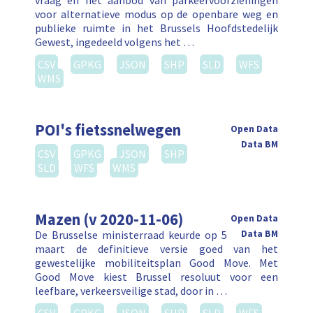
vraag en het aanbod van parkeervoorzieningen
voor alternatieve modus op de openbare weg en
publieke ruimte in het Brussels Hoofdstedelijk
Gewest, ingedeeld volgens het …
CSV
GPKG
JSON
SHP
SLD
WFS
WMS
POI's fietssnelwegen
Open Data
Data BM
CSV
GPKG
JSON
SHP
SLD
WFS
WMS
Mazen (v 2020-11-06)
Open Data
De Brusselse ministerraad keurde op 5
Data BM
maart de definitieve versie goed van het
gewestelijke mobiliteitsplan Good Move. Met
Good Move kiest Brussel resoluut voor een
leefbare, verkeersveilige stad, door in …