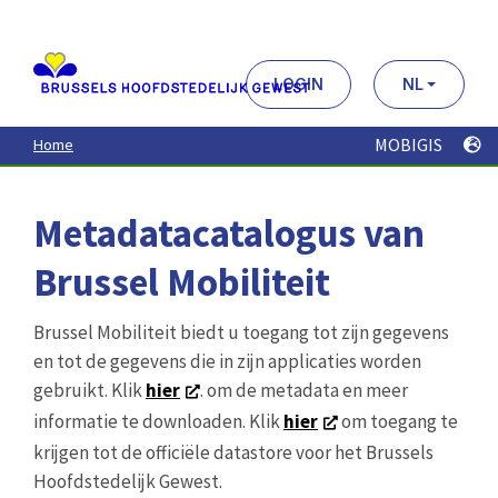
Aller
au
contenu
principal
LOGIN
NL
MOBIGIS
Home
Metadatacatalogus van
Brussel Mobiliteit
Brussel Mobiliteit biedt u toegang tot zijn gegevens
en tot de gegevens die in zijn applicaties worden
gebruikt. Klik
hier
. om de metadata en meer
informatie te downloaden. Klik
hier
om toegang te
krijgen tot de officiële datastore voor het Brussels
Hoofdstedelijk Gewest.