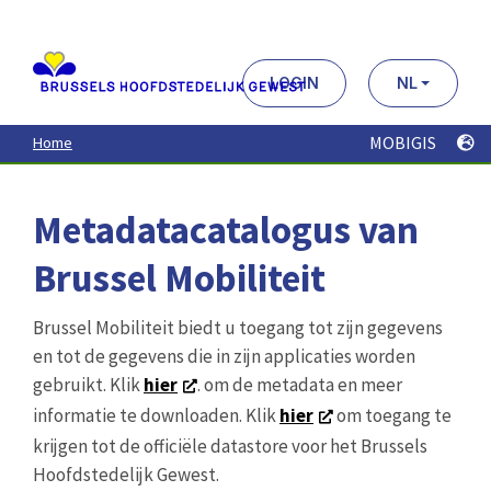
Aller
au
contenu
principal
LOGIN
NL
MOBIGIS
Home
Metadatacatalogus van
Brussel Mobiliteit
Brussel Mobiliteit biedt u toegang tot zijn gegevens
en tot de gegevens die in zijn applicaties worden
gebruikt. Klik
hier
. om de metadata en meer
informatie te downloaden. Klik
hier
om toegang te
krijgen tot de officiële datastore voor het Brussels
Hoofdstedelijk Gewest.