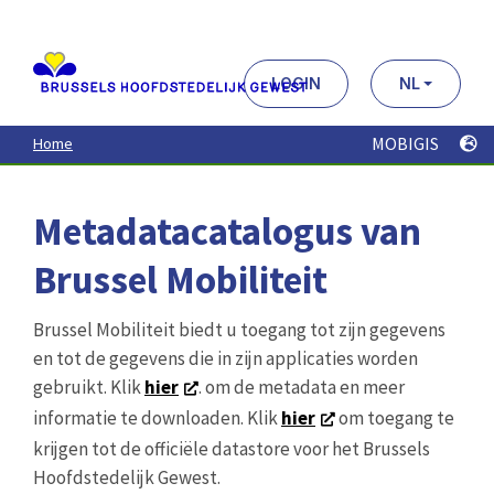
Aller
au
contenu
principal
LOGIN
NL
MOBIGIS
Home
Metadatacatalogus van
Brussel Mobiliteit
Brussel Mobiliteit biedt u toegang tot zijn gegevens
en tot de gegevens die in zijn applicaties worden
gebruikt. Klik
hier
. om de metadata en meer
informatie te downloaden. Klik
hier
om toegang te
krijgen tot de officiële datastore voor het Brussels
Hoofdstedelijk Gewest.