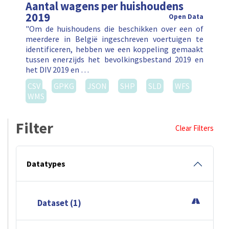
Aantal wagens per huishoudens
2019
Open Data
"Om de huishoudens die beschikken over een of
meerdere in België ingeschreven voertuigen te
identificeren, hebben we een koppeling gemaakt
tussen enerzijds het bevolkingsbestand 2019 en
het DIV 2019 en …
CSV
GPKG
JSON
SHP
SLD
WFS
WMS
Filter
Clear Filters
Datatypes
Dataset (1)