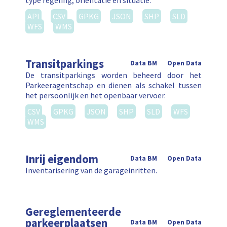
type regeling, oriëntatie en situatie.
API
CSV
GPKG
JSON
SHP
SLD
WFS
WMS
Transitparkings
Data BM
Open Data
De transitparkings worden beheerd door het
Parkeeragentschap en dienen als schakel tussen
het persoonlijk en het openbaar vervoer.
CSV
GPKG
JSON
SHP
SLD
WFS
WMS
Inrij eigendom
Data BM
Open Data
Inventarisering van de garageinritten.
Gereglementeerde
parkeerplaatsen
Data BM
Open Data