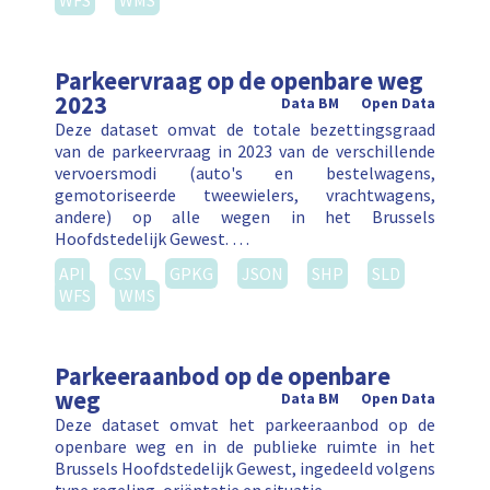
WFS
WMS
Parkeervraag op de openbare weg
2023
Data BM
Open Data
Deze dataset omvat de totale bezettingsgraad
van de parkeervraag in 2023 van de verschillende
vervoersmodi (auto's en bestelwagens,
gemotoriseerde tweewielers, vrachtwagens,
andere) op alle wegen in het Brussels
Hoofdstedelijk Gewest. …
API
CSV
GPKG
JSON
SHP
SLD
WFS
WMS
Parkeeraanbod op de openbare
weg
Data BM
Open Data
Deze dataset omvat het parkeeraanbod op de
openbare weg en in de publieke ruimte in het
Brussels Hoofdstedelijk Gewest, ingedeeld volgens