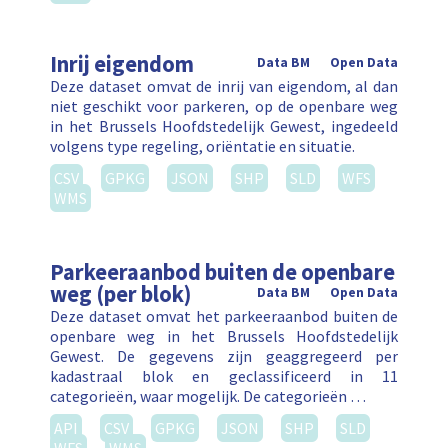
Inrij eigendom
Data BM
Open Data
Deze dataset omvat de inrij van eigendom, al dan
niet geschikt voor parkeren, op de openbare weg
in het Brussels Hoofdstedelijk Gewest, ingedeeld
volgens type regeling, oriëntatie en situatie.
CSV
GPKG
JSON
SHP
SLD
WFS
WMS
Parkeeraanbod buiten de openbare
weg (per blok)
Data BM
Open Data
Deze dataset omvat het parkeeraanbod buiten de
openbare weg in het Brussels Hoofdstedelijk
Gewest. De gegevens zijn geaggregeerd per
kadastraal blok en geclassificeerd in 11
categorieën, waar mogelijk. De categorieën …
API
CSV
GPKG
JSON
SHP
SLD