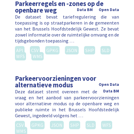
Parkeerregels en -zones op de
openbare weg
Data BM
Open Data
De dataset bevat tariefregulering die van
toepassing is op straatparkeren in de gemeenten
van het Brussels Hoofdstedelijk Gewest. Ze bevat
zowel informatie over de ruimtelijke omvang en de
tijdsgebonden toepassing …
API
CSV
GPKG
JSON
SHP
SLD
WFS
WMS
Parkeervoorzieningen voor
alternatieve modus
Open Data
Deze dataset stemt overeen met de
Data BM
vraag en het aanbod van parkeervoorzieningen
voor alternatieve modus op de openbare weg en
publieke ruimte in het Brussels Hoofdstedelijk
Gewest, ingedeeld volgens het …
CSV
GPKG
JSON
SHP
SLD
WFS
WMS