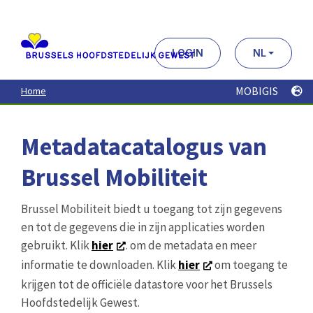
Aller
au
contenu
principal
LOGIN
NL
MOBIGIS
Home
Metadatacatalogus van
Brussel Mobiliteit
Brussel Mobiliteit biedt u toegang tot zijn gegevens
en tot de gegevens die in zijn applicaties worden
gebruikt. Klik
hier
. om de metadata en meer
informatie te downloaden. Klik
hier
om toegang te
krijgen tot de officiële datastore voor het Brussels
Hoofdstedelijk Gewest.