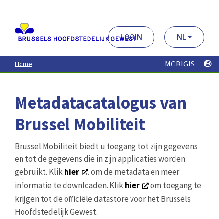
Aller
au
contenu
principal
LOGIN
NL
MOBIGIS
Home
Metadatacatalogus van
Brussel Mobiliteit
Brussel Mobiliteit biedt u toegang tot zijn gegevens
en tot de gegevens die in zijn applicaties worden
gebruikt. Klik
hier
. om de metadata en meer
informatie te downloaden. Klik
hier
om toegang te
krijgen tot de officiële datastore voor het Brussels
Hoofdstedelijk Gewest.