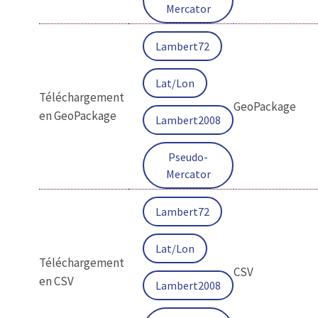
Mercator
Lambert72
Lat/Lon
Téléchargement
GeoPackage
en GeoPackage
Lambert2008
Pseudo-
Mercator
Lambert72
Lat/Lon
Téléchargement
CSV
en CSV
Lambert2008