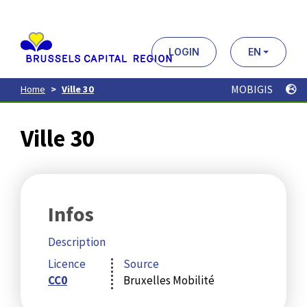
Aller
au
contenu
principal
LOGIN
EN
MOBIGIS
Home
Ville 30
Ville 30
Infos
Description
Licence
Source
CC0
Bruxelles Mobilité