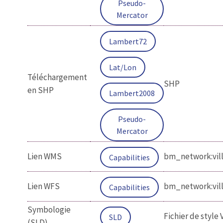
Pseudo-
Mercator
Lambert72
Lat/Lon
Téléchargement
SHP
en SHP
Lambert2008
Pseudo-
Mercator
Lien WMS
bm_network:vil
Capabilities
Lien WFS
bm_network:vil
Capabilities
Symbologie
Fichier de style V
SLD
(SLD)