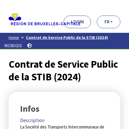
Aller
au
contenu
principal
LOGIN
FR
Home
Contrat de Service Public de la STIB (2024)
MOBIGIS
Contrat de Service Public
de la STIB (2024)
Infos
Description
La Société des Transports Intercommunaux de