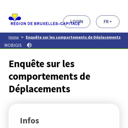
Aller
au
contenu
principal
LOGIN
FR
Home
Enquête sur les comportements de Déplacements
MOBIGIS
Enquête sur les
comportements de
Déplacements
Infos