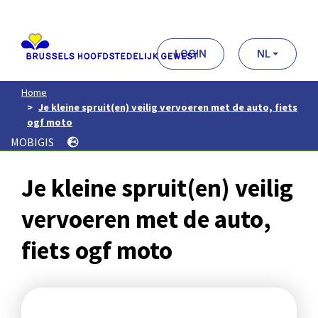
Aller
au
contenu
principal
LOGIN
NL
Home
Je kleine spruit(en) veilig vervoeren met de auto, fiets
ogf moto
MOBIGIS
Je kleine spruit(en) veilig
vervoeren met de auto,
fiets ogf moto