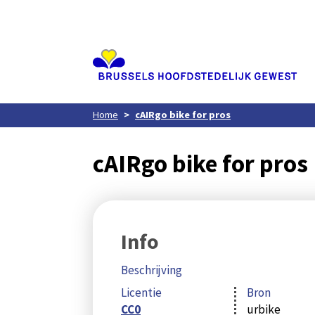
Aller
au
contenu
principal
Home
cAIRgo bike for pros
cAIRgo bike for pros
Info
Beschrijving
Licentie
Bron
CC0
urbike