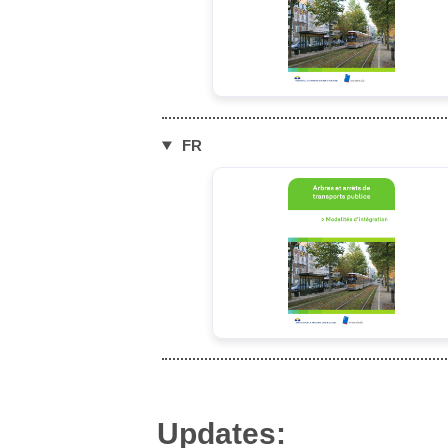
FR
▶
Updates: