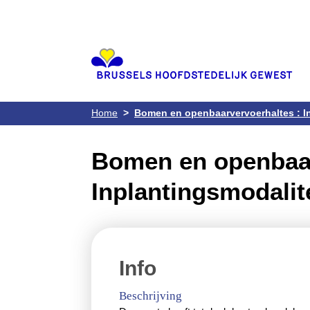
Aller
au
contenu
principal
Home
Bomen en openbaarvervoerhaltes : In
Bomen en openbaarve
Inplantingsmodalite
Info
Beschrijving