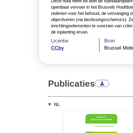
Deze nota heeft tot doel de standaardplann
openbaar vervoer in het Brussels Hoofdstede
redenen voor het behoud, de vervanging of 
objectiveren (via beslissingsschema's). Ze
inrichtingselementen te voorzien van crite
inplanting ervan.
Licentie
Bron
CCby
Brussel Mobil
Publicaties
NL
▶