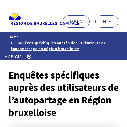
Aller
au
contenu
principal
LOGIN
FR
Home
Enquêtes spécifiques auprès des utilisateurs de
l’autopartage en Région bruxelloise
MOBIGIS
Enquêtes spécifiques
auprès des utilisateurs de
l’autopartage en Région
bruxelloise