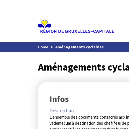
Aller
au
contenu
principal
Home
Aménagements cyclables
Aménagements cycla
Infos
Description
L’ensemble des documents consacrés aux inf
vademecum à destination des chef(fe)s de pr