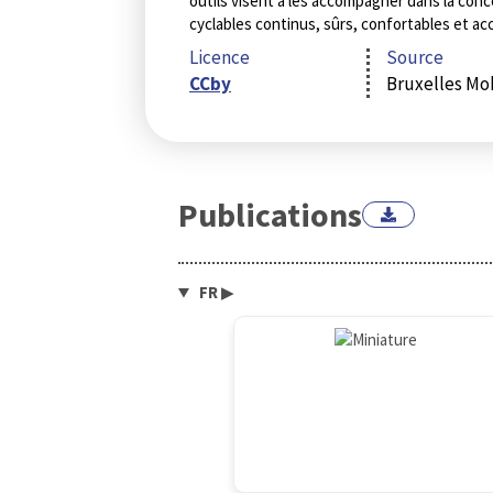
outils visent à les accompagner dans la con
cyclables continus, sûrs, confortables et ac
Licence
Source
CCby
Bruxelles Mob
Publications
FR
▶