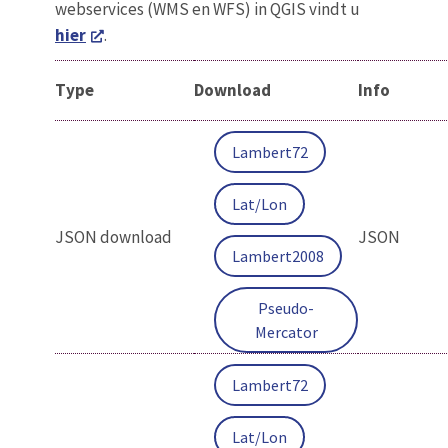
webservices (WMS en WFS) in QGIS vindt u
hier
.
Type
Download
Info
Lambert72
Lat/Lon
JSON download
JSON
Lambert2008
Pseudo-
Mercator
Lambert72
Lat/Lon