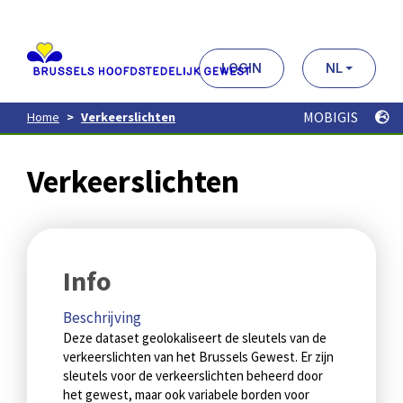
Aller
au
contenu
principal
LOGIN
NL
MOBIGIS
Home
Verkeerslichten
Verkeerslichten
Info
Beschrijving
Deze dataset geolokaliseert de sleutels van de
verkeerslichten van het Brussels Gewest. Er zijn
sleutels voor de verkeerslichten beheerd door
het gewest, maar ook variabele borden voor