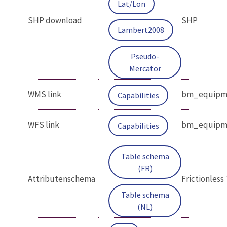
Lat/Lon
SHP download
SHP
Lambert2008
Pseudo-
Mercator
WMS link
bm_equipmen
Capabilities
WFS link
bm_equipmen
Capabilities
Table schema
(FR)
Attributenschema
Frictionles
Table schema
(NL)