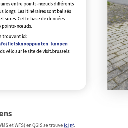
éraires entre points-nœuds différents
s longs. Les itinéraires sont balisés
et sures. Cette base de données
re points-nœuds.
trouvent ici:
/info/fietsknooppunten_knopen
.
 vélo sur le site de visit.brussels:
iens
(WMS et WFS) en QGIS se trouve
ici
.