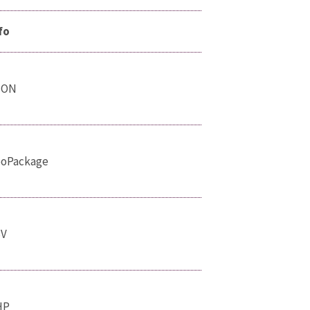
fo
SON
oPackage
SV
HP