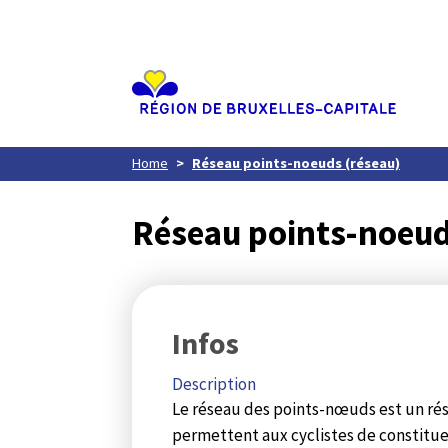
Aller
au
contenu
principal
Home
Réseau points-noeuds (réseau)
Réseau points-noeud
Infos
Description
Le réseau des points-nœuds est un ré
permettent aux cyclistes de constituer