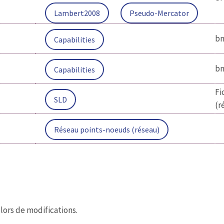
Lambert2008
Pseudo-Mercator
bm
Capabilities
bm
Capabilities
Fi
SLD
(r
Réseau points-noeuds (réseau)
lors de modifications.