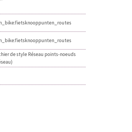
_bike:fietsknooppunten_routes
_bike:fietsknooppunten_routes
chier de style Réseau points-noeuds
éseau)