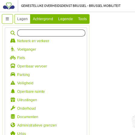
GEWESTELIJKE OVERHEIDSDIENST BRUSSEL - BRUSSEL MOBILITEIT
Lagen
Achtergrond
Legende
Tools
Netwerk en verkeer
Voetganger
Fiets
Openbaar vervoer
Parking
Veiligheid
Openbare ruimte
Uitrustingen
Onderhoud
Documenten
Administratieve grenzen
Urbis