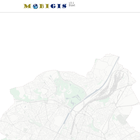
v3.1
Bizet