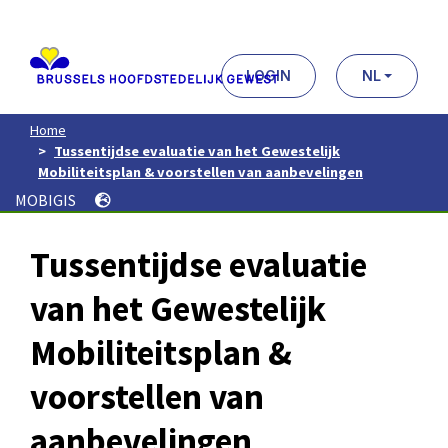
Aller
au
contenu
principal
LOGIN
NL
Home
Tussentijdse evaluatie van het Gewestelijk
Mobiliteitsplan & voorstellen van aanbevelingen
MOBIGIS
Tussentijdse evaluatie
van het Gewestelijk
Mobiliteitsplan &
voorstellen van
aanbevelingen